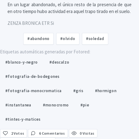
En un lugar abandonado, el único resto de la presencia de que
en otro tiempo hubo actividad era aquel trapo tirado en el suelo.
ZENZA BRONICA ETR Si
#abandono
#olvido
#soledad
Etiquetas automáticas generadas por Fotored:
#blanco-y-negro
#descalzo
#fotografia-de-bodegones
#fotografia-monocromatica
#gris
#hormigon
#instantanea
#monocromo
#pie
#tintes-y-matices
2
Votos
6 Comentarios
0 Visitas