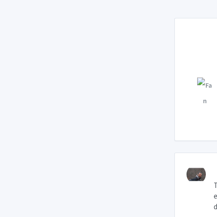
T
e
d