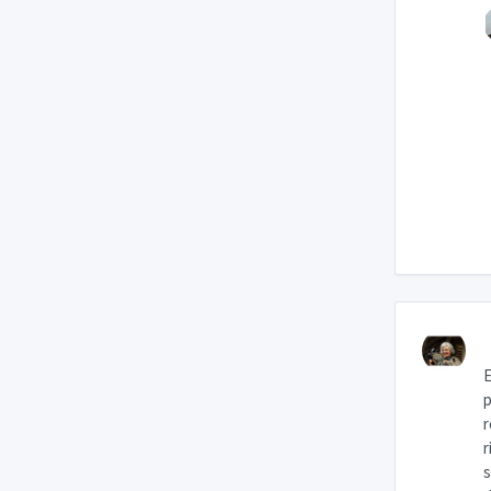
E
p
r
r
s