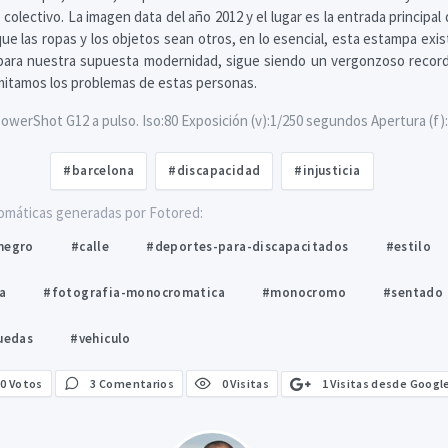
 colectivo. La imagen data del año 2012 y el lugar es la entrada principal 
ue las ropas y los objetos sean otros, en lo esencial, esta estampa exis
, para nuestra supuesta modernidad, sigue siendo un vergonzoso record
mitamos los problemas de estas personas.
werShot G12 a pulso. Iso:80 Exposición (v):1/250 segundos Apertura (f):
#barcelona
#discapacidad
#injusticia
omáticas generadas por Fotored:
negro
#calle
#deportes-para-discapacitados
#estilo
a
#fotografia-monocromatica
#monocromo
#sentado
ruedas
#vehiculo
1 Visitas desde Googl
0
Votos
3 Comentarios
0 Visitas