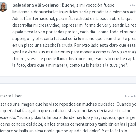
Salvador Solé Soriano
:
Bueno, si mi vocación fuese
hace 
limitarme a denunciar las injusticias sería periodista o miembro ac
Admistía internacional; para mí la realidad es la base sobre la que
desarrollar mi creatividad, expresar mi forma de ver y sentir. La re
a palo seco la veo por todas partes, cada día - como todo el mund
supongo - y ofrecerla tal cual sería lo mismo que si un chef te pr
en un plato una alcachofa cruda. Por otro lado está claro que esta
gente exhibe sus mutilaciones para mover a compasión y ganar al
dinero; si eso se puede llamar histrionismo, eso es lo que he capt
la foto, claro que a mi manera, como tu lo harías a la tuya ¿no?.
marta Liber
hace 1
sta es una imagen que he visto repetida en muchas ciudades. Cuando yo
equeña había alguien que cantaba estas penurias y decía asi, si mal no
ecuerdo: "nunca pidas tu limosna donde hay lujo y hay riqueza, que la ge
ica no conoce del dolor, en los tristes cementerios y también en las igles
iempre se halla un alma noble que se apiade del dolor". Y esta foto lo