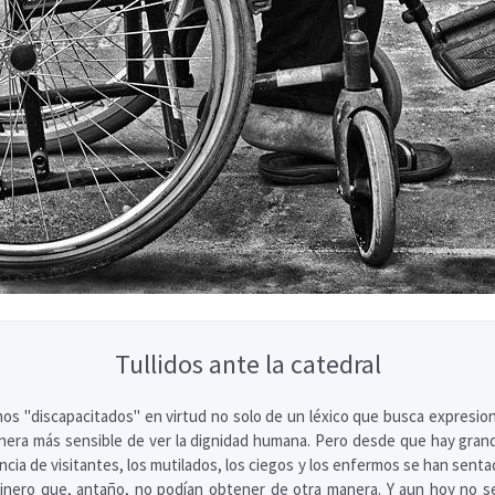
Tullidos ante la catedral
mos "discapacitados" en virtud no solo de un léxico que busca expresi
nera más sensible de ver la dignidad humana. Pero desde que hay gra
ncia de visitantes, los mutilados, los ciegos y los enfermos se han sent
inero que, antaño, no podían obtener de otra manera. Y aun hoy no s