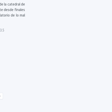
de la catedral de
te desde finales
atorio de lo mal
3.5
e