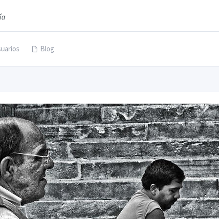
ía
uarios
Blog