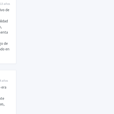
13 años
tivo de
alidad
o,
esenta
go de
ado en
4 años
 era
nte
ias,