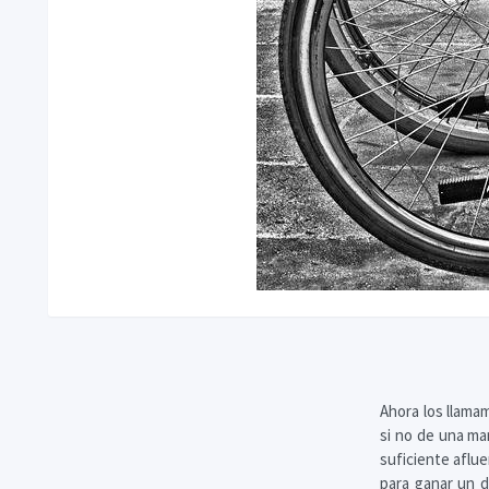
Ahora los llama
si no de una ma
suficiente aflue
para ganar un d