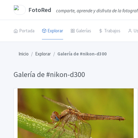
FotoRed
comparte, aprende y disfruta de la fotograf
Portada
Explorar
Galerías
Trabajos
Us
Inicio
Explorar
Galería de #nikon-d300
Galería de #nikon-d300